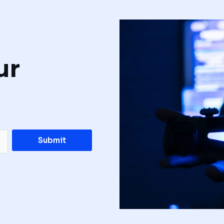
ur
Submit