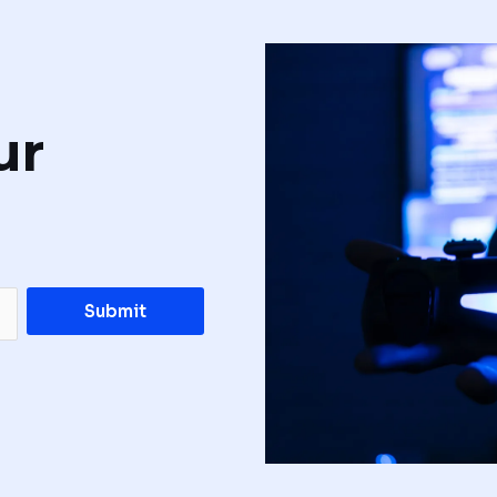
ur
Submit